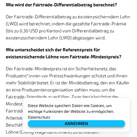
Wie wird der Fairtrade-Differentialbetrag berechnet?
Der Fairtrade-Differentialbetrag zu existenzsicherndem Lohn
(LWD) wird berechnet, indem die gezahlte Fairtrade-Prämie
(bis zu 0,30 USD pro Karton) vom Differentialbetrag zu
existenzsicherndem Lohn (LWD) abgezogen wird.
Wie unterscheidet sich der Referenzpreis für
existenzsichernde Löhne vom Fairtrade-Mindestpreis?
Der Fairtrade-Mindestpreis ist ein Sicherheitsnetz, das
Produzent*innen vor Preisschwankungen schützt und ihnen
mehr Stabilität bietet. Er ist der Mindestbetrag, den ein Käufer
an eine Produzentenorganisation zahlen muss, um die
Fairtrade-Standards zu erfüllen. Zwar berücksichtigt der
Mindestpreis die aktuellen Lohnkosten sowie die Zahlung des
Diese Website speichert Daten wie Cookies, um
Fairtrade-Basislohns, jedoch deckt er nicht die zusätzlichen
wichtige Funktionen der Website zu ermöglichen.
Datenschutz
Arbeitskosten, die erforderlich sind, um die Lohnlücke von
ANNEHMEN
Beschäftigten unterhalb des Richtwerts für existenzsichernde
Löhne (Living Wage Benchmark) zu schließen.